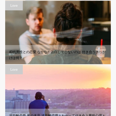
Love
40代男性との恋愛 なかなか告白してこないのは 付き合うきっか
けは何？
Love
遠距離恋愛 男の本音 遠距離恋愛とわかって付き合う男性心理と