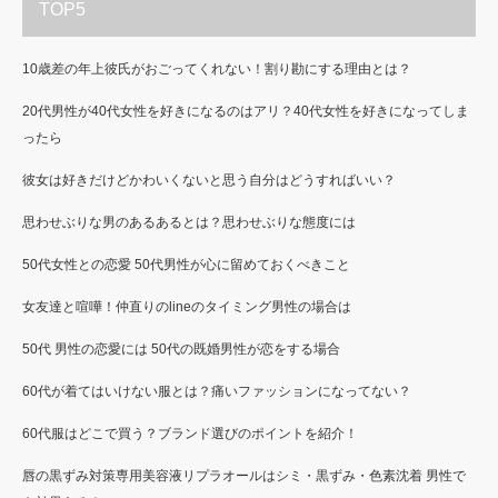
TOP5
10歳差の年上彼氏がおごってくれない！割り勘にする理由とは？
20代男性が40代女性を好きになるのはアリ？40代女性を好きになってしま
ったら
彼女は好きだけどかわいくないと思う自分はどうすればいい？
思わせぶりな男のあるあるとは？思わせぶりな態度には
50代女性との恋愛 50代男性が心に留めておくべきこと
女友達と喧嘩！仲直りのlineのタイミング男性の場合は
50代 男性の恋愛には 50代の既婚男性が恋をする場合
60代が着てはいけない服とは？痛いファッションになってない？
60代服はどこで買う？ブランド選びのポイントを紹介！
唇の黒ずみ対策専用美容液リプラオールはシミ・黒ずみ・色素沈着 男性で