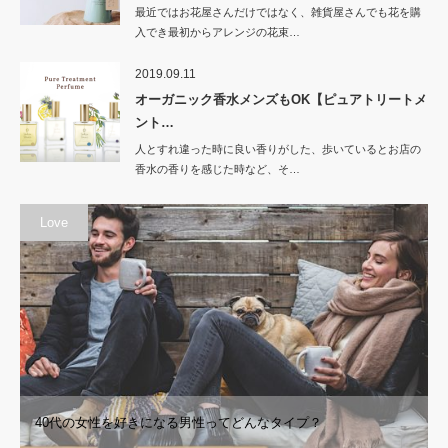
最近ではお花屋さんだけではなく、雑貨屋さんでも花を購
入でき最初からアレンジの花束…
2019.09.11
オーガニック香水メンズもOK【ピュアトリートメ
ント…
人とすれ違った時に良い香りがした、歩いているとお店の
香水の香りを感じた時など、そ…
Love
40代の女性を好きになる男性ってどんなタイプ？