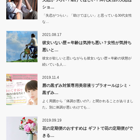
ショ…
「失恋がつらい」「助けてほしい」と思っている30代女性
な…
2021.08.17
彼女いない歴＝年齢は気持ち悪い？女性が気持ち
悪いと…
彼女が欲しいと思いながらも彼女いない歴＝年齢の状態が
続いている人…
2019.11.4
唇の黒ずみ対策専用美容液リプラオールはシミ・
黒ずみ…
よく周囲から「体調が悪いの?」と聞かれることがありまし
た。別に体調が悪いわけでも…
2019.09.19
花の定期便のおすすめは ギフトで花の定期便がで
きる…