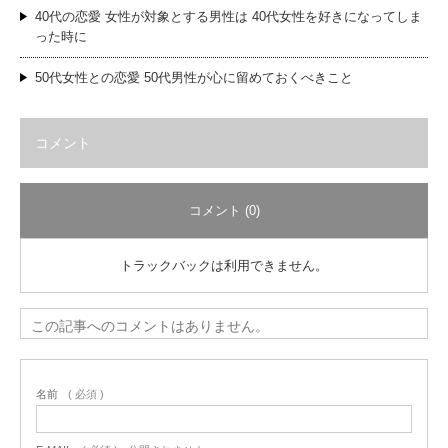
40代の恋愛 女性が対象とする男性は 40代女性を好きになってしま
った時に
50代女性との恋愛 50代男性が心に留めておくべきこと
コメント
コメント (0)
トラックバックは利用できません。
この記事へのコメントはありません。
名前
( 必須 )