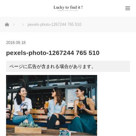
ホーム
pexels-photo-1267244 765 510
2018.09.18
pexels-photo-1267244 765 510
ページに広告が含まれる場合があります。