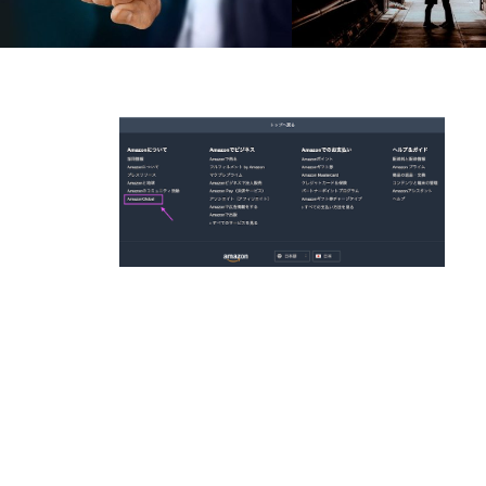
40代男性が出す好きな時の態度 職場で
50代男性の恋愛 独身50代
の脈ありサインには
恋について紹介!