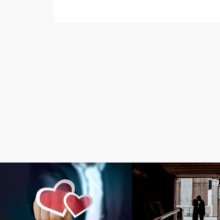
Love
Love