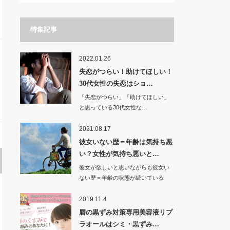
特集記事
2022.01.26
失恋がつらい！助けてほしい！
30代女性の失恋はショ…
「失恋がつらい」「助けてほしい」
と思っている30代女性な…
2021.08.17
彼女いない歴＝年齢は気持ち悪
い？女性が気持ち悪いと…
彼女が欲しいと思いながらも彼女い
ない歴＝年齢の状態が続いている
人…
2019.11.4
唇の黒ずみ対策専用美容液リプ
ラオールはシミ・黒ずみ…