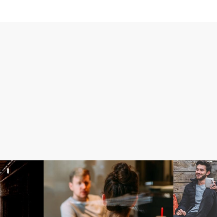
Love
Love