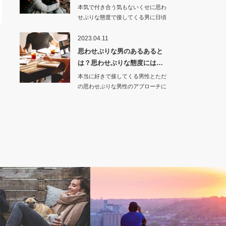
本気で付き合う気もないくせに思わ
せぶりな態度で接してくる男に日頃
からうざいと…
2023.04.11
思わせぶりな男のあるあると
は？思わせぶりな態度には…
本当に好きで接してくる男性とただ
の思わせぶりな男性のアプローチに
は似ている部…
Love