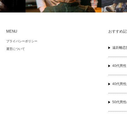
MENU
おすすめ記
男性の本気の
40代男性との恋愛 なかなか告白してこ
40代の女性
プライバシーポリシー
ないのは 付き合うきっかけは何？
タイプ？
遠距離恋
運営について
40代男
40代男
50代男