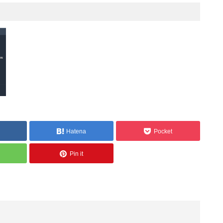
。
Hatena
Pocket
Pin it