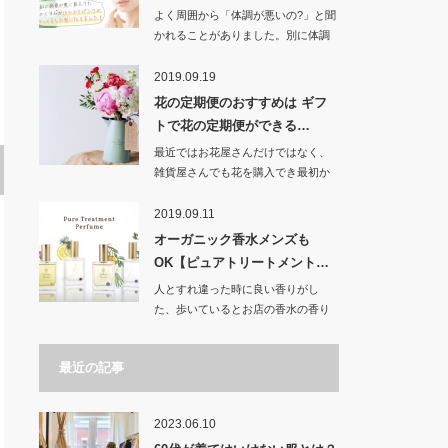
よく周囲から「体調が悪いの?」と聞
かれることがありました。別に体調
が悪いわけでも…
2019.09.19
花の定期便のおすすめは ギフ
トで花の定期便ができる…
最近ではお花屋さんだけではなく、
雑貨屋さんでも花を購入でき最初か
らアレンジの花束…
2019.09.11
オーガニック香水メンズも
OK【ピュアトリートメント…
人とすれ違った時に良い香りがし
た、歩いているとお店の香水の香り
を感じた時など、そ…
最近の記事
2023.06.10