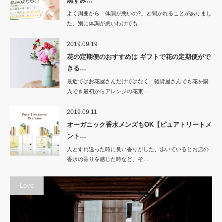
黒ずみ…
よく周囲から「体調が悪いの?」と聞かれることがありまし
た。別に体調が悪いわけでも…
2019.09.19
花の定期便のおすすめは ギフトで花の定期便がで
きる…
最近ではお花屋さんだけではなく、雑貨屋さんでも花を購
入でき最初からアレンジの花束…
2019.09.11
オーガニック香水メンズもOK【ピュアトリートメ
ント…
人とすれ違った時に良い香りがした、歩いているとお店の
香水の香りを感じた時など、そ…
Love