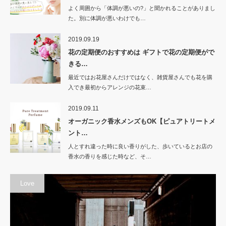
よく周囲から「体調が悪いの?」と聞かれることがありまし
た。別に体調が悪いわけでも…
2019.09.19
花の定期便のおすすめは ギフトで花の定期便がで
きる…
最近ではお花屋さんだけではなく、雑貨屋さんでも花を購
入でき最初からアレンジの花束…
2019.09.11
オーガニック香水メンズもOK【ピュアトリートメ
ント…
人とすれ違った時に良い香りがした、歩いているとお店の
香水の香りを感じた時など、そ…
Love