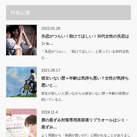
特集記事
2022.01.26
失恋がつらい！助けてほしい！30代女性の失恋は
ショ…
「失恋がつらい」「助けてほしい」と思っている30代女性
な…
2021.08.17
彼女いない歴＝年齢は気持ち悪い？女性が気持ち
悪いと…
彼女が欲しいと思いながらも彼女いない歴＝年齢の状態が
続いている人…
2019.11.4
唇の黒ずみ対策専用美容液リプラオールはシミ・
黒ずみ…
よく周囲から「体調が悪いの?」と聞かれることがありまし