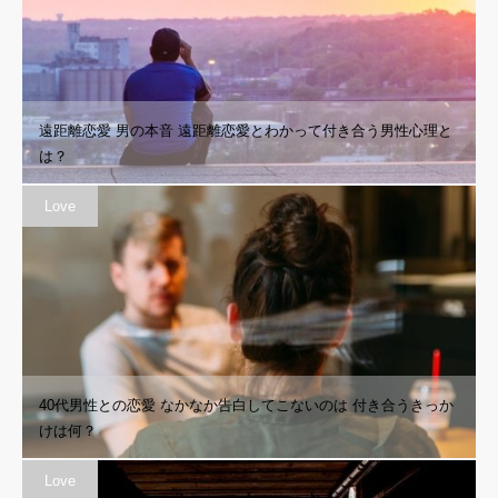
遠距離恋愛 男の本音 遠距離恋愛とわかって付き合う男性心理と
は？
Love
40代男性との恋愛 なかなか告白してこないのは 付き合うきっか
けは何？
Love