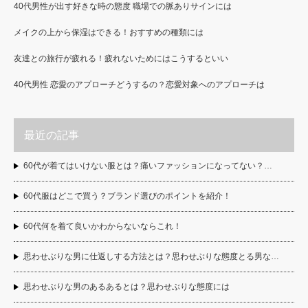
40代男性が出す好きな時の態度 職場での脈ありサインには
メイクの上から保湿はできる！おすすめの種類には
友達との旅行が疲れる！疲れないためにはこうするといい
40代男性 恋愛のアプローチどうするの？恋愛対象へのアプローチは
最近の記事
60代が着てはいけない服とは？痛いファッションになってない？…
60代服はどこで買う？ブランド選びのポイントを紹介！
60代何を着て良いかわからないならこれ！
思わせぶりな男に仕返しする方法とは？思わせぶりな態度とる男な…
思わせぶりな男のあるあるとは？思わせぶりな態度には