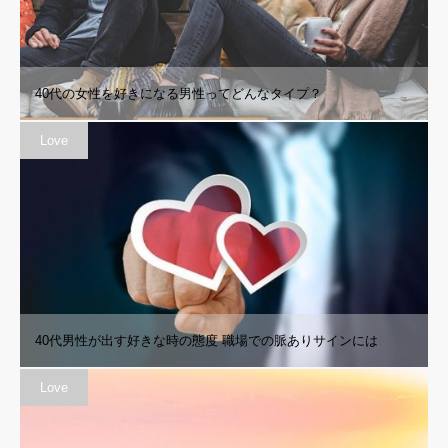
40代の女性を好きになる男性ってどんなタイプ？
Love
40代男性が出す好きな時の態度 職場での脈ありサインには
Love