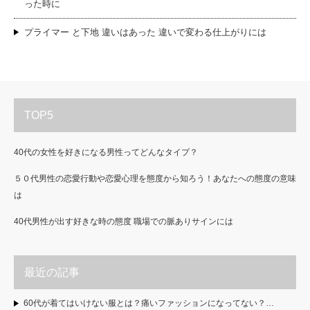
った時に
プライマー と下地 違いはあった 違いで変わる仕上がりには
TOP5
40代の女性を好きになる男性ってどんなタイプ？
５０代男性の恋愛行動や恋愛心理を態度から知ろう！あなたへの態度の意味
は
40代男性が出す好きな時の態度 職場での脈ありサインには
最近の記事
60代が着てはいけない服とは？痛いファッションになってない？…