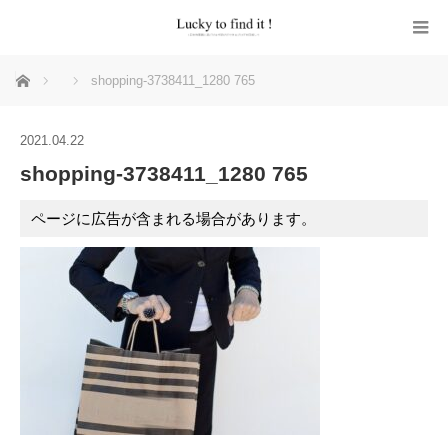
ホーム
shopping-3738411_1280 765
2021.04.22
shopping-3738411_1280 765
ページに広告が含まれる場合があります。