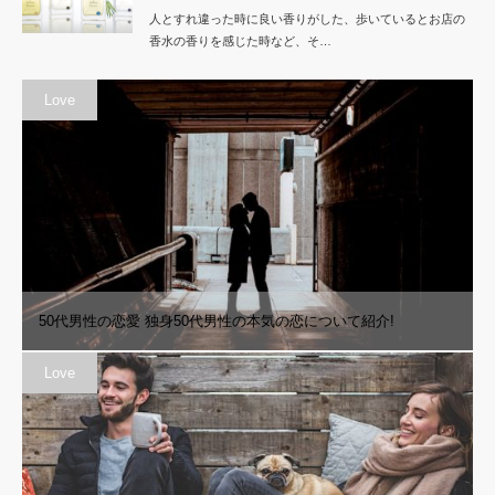
人とすれ違った時に良い香りがした、歩いているとお店の
香水の香りを感じた時など、そ…
Love
50代男性の恋愛 独身50代男性の本気の恋について紹介!
Love