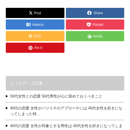
Post
Share
Hatena
Pocket
RSS
feedly
Pin it
ピックアップ記事
50代女性との恋愛 50代男性が心に留めておくべきこと
40代の恋愛 女性がバツイチのアプローチには 40代女性を好きにな
ってしまった時…
40代の恋愛 女性が対象とする男性は 40代女性を好きになってしま