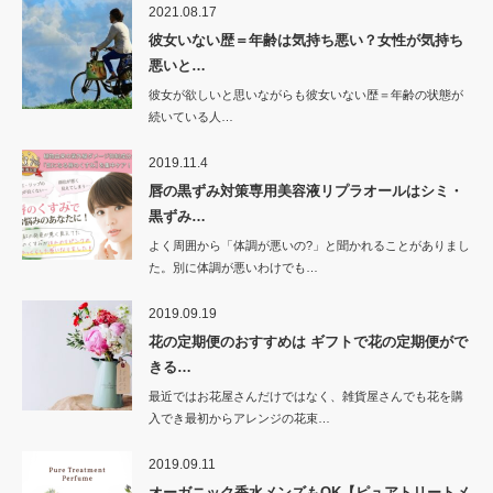
2021.08.17
彼女いない歴＝年齢は気持ち悪い？女性が気持ち
悪いと…
彼女が欲しいと思いながらも彼女いない歴＝年齢の状態が
続いている人…
2019.11.4
唇の黒ずみ対策専用美容液リプラオールはシミ・
黒ずみ…
よく周囲から「体調が悪いの?」と聞かれることがありまし
た。別に体調が悪いわけでも…
2019.09.19
花の定期便のおすすめは ギフトで花の定期便がで
きる…
最近ではお花屋さんだけではなく、雑貨屋さんでも花を購
入でき最初からアレンジの花束…
2019.09.11
オーガニック香水メンズもOK【ピュアトリートメ