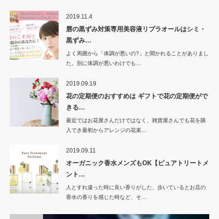
2019.11.4
唇の黒ずみ対策専用美容液リプラオールはシミ・
黒ずみ…
よく周囲から「体調が悪いの?」と聞かれることがありまし
た。別に体調が悪いわけでも…
2019.09.19
花の定期便のおすすめは ギフトで花の定期便がで
きる…
最近ではお花屋さんだけではなく、雑貨屋さんでも花を購
入でき最初からアレンジの花束…
2019.09.11
オーガニック香水メンズもOK【ピュアトリートメ
ント…
人とすれ違った時に良い香りがした、歩いているとお店の
香水の香りを感じた時など、そ…