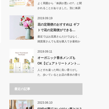
よく周囲から「体調が悪いの?」と聞
かれることがありました。別に体調
が悪いわけでも…
2019.09.19
花の定期便のおすすめは ギフ
トで花の定期便ができる…
最近ではお花屋さんだけではなく、
雑貨屋さんでも花を購入でき最初か
らアレンジの花束…
2019.09.11
オーガニック香水メンズも
OK【ピュアトリートメント…
人とすれ違った時に良い香りがし
た、歩いているとお店の香水の香り
を感じた時など、そ…
最近の記事
2023.06.10
60代が着てはいけない服とは？