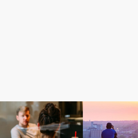
Love
Love