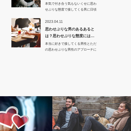
本気で付き合う気もないくせに思わ
せぶりな態度で接してくる男に日頃
からうざいと…
2023.04.11
思わせぶりな男のあるあると
は？思わせぶりな態度には…
本当に好きで接してくる男性とただ
の思わせぶりな男性のアプローチに
は似ている部…
Love