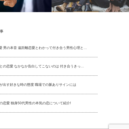
事
出す好きな時の態度 職場で
40代の女性を好きになる男性ってどんな
インには
タイプ？
愛 男の本音 遠距離恋愛とわかって付き合う男性心理と…
性との恋愛 なかなか告白してこないのは 付き合うきっ…
性が出す好きな時の態度 職場での脈ありサインには
性の恋愛 独身50代男性の本気の恋について紹介!