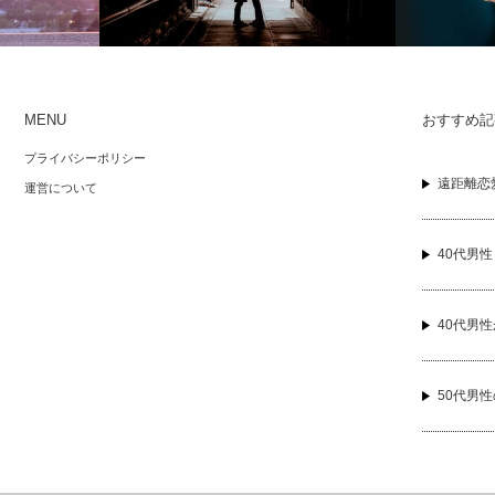
MENU
おすすめ記
離恋愛とわか
50代男性の恋愛 独身50代男性の本気の
40代男性が
プライバシーポリシー
？
恋について紹介!
の脈ありサ
遠距離恋
運営について
40代男
40代男
50代男