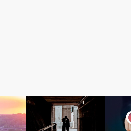
Love
Love