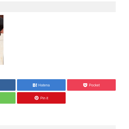
。
Hatena
Pocket
Pin it